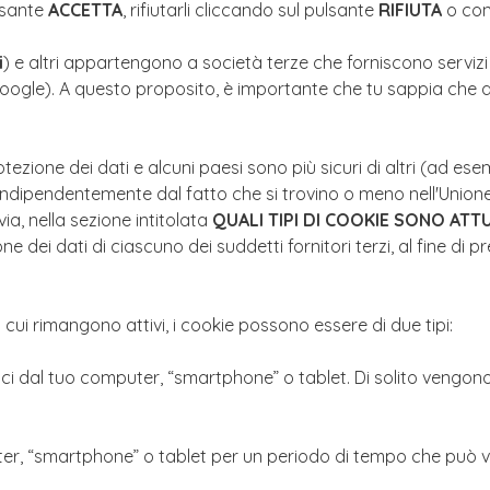
ulsante
ACCETTA
, rifiutarli cliccando sul pulsante
RIFIUTA
o con
i
) e altri appartengono a società terze che forniscono serviz
gle). A questo proposito, è importante che tu sappia che alcun
 protezione dei dati e alcuni paesi sono più sicuri di altri (ad e
 che, indipendentemente dal fatto che si trovino o meno nell'U
a, nella sezione intitolata
QUALI TIPI DI COOKIE SONO AT
one dei dati di ciascuno dei suddetti fornitori terzi, al fine 
 cui rimangono attivi, i cookie possono essere di due tipi:
al tuo computer, “smartphone” o tablet. Di solito vengono ut
r, “smartphone” o tablet per un periodo di tempo che può var