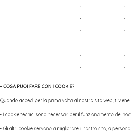
·
·
·
·
·
·
·
·
·
·
·
·
·
·
·
·
·
·
·
·
·
·
·
·
• COSA PUOI FARE CON I COOKIE?
Quando accedi per la prima volta al nostro sito web, ti viene 
- I cookie tecnici sono necessari per il funzionamento del no
- Gli altri cookie servono a migliorare il nostro sito, a persona