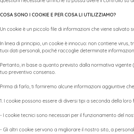
questioni necessarie affinché tu possa avere il controllo su di
COSA SONO I COOKIE E PER COSA LI UTILIZZIAMO?
Un cookie è un piccolo file di informazioni che viene salvato s
In linea di principio, un cookie è innocuo: non contiene virus
tuoi dati personali, poiché raccoglie determinate informazioni s
Pertanto, in base a quanto previsto dalla normativa vigente (LS
tuo preventivo consenso.
Prima di farlo, ti forniremo alcune informazioni aggiuntive che
1. I cookie possono essere di diversi tipi a seconda della loro f
- I cookie tecnici sono necessari per il funzionamento del no
- Gli altri cookie servono a migliorare il nostro sito, a persona