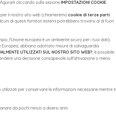
figurarli cliccando sulla sezione
IMPOSTAZIONI COOKIE
.
i per il nostro sito web (chiameremo
cookie di terze parti
:
i di questi fornitori esterni potrebbero trovarsi al di fuori
sempio, l'Unione europea è un ambiente sicuro per i tuoi dati).
nione Europea, abbiano adottato misure di salvaguardia
TUALMENTE UTILIZZATI SUL NOSTRO SITO WEB?
, è possibile
di prendere una decisione consapevole sull'attivazione o meno
ilizzati per conservare le informazioni necessarie mentre ti
iare da pochi minuti a diversi anni.